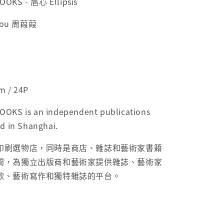
OOKS -
眉心 Ellipsis
hou 周葭葭
m / 24P
OKS is an independent publications
d in Shanghai.
印刷選物店，同時是商店、雜誌和藝術家書籍
間，為獨立出版商和藝術家提供雜誌、藝術家
歌、藝術寫作和獨特雜誌的平台。