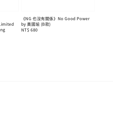
《NG 也沒有關係》No Good Power
imited
by 黃國瑜 (B款)
ing
Regular
NT$ 680
price