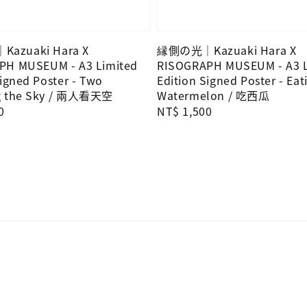
azuaki Hara X
縁側の光｜Kazuaki Hara X
PH MUSEUM - A3 Limited
RISOGRAPH MUSEUM - A3 L
Signed Poster - Two
Edition Signed Poster - Eat
g the Sky / 兩人看天空
Watermelon / 吃西瓜
0
Regular
NT$ 1,500
price