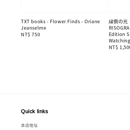
TXT books - Flower Finds - Oriane
縁側の光｜K
Jeanselme
RISOGRA
Edition 
Regular
NT$ 750
Watchin
price
Regular
NT$ 1,50
price
Quick links
本店地址