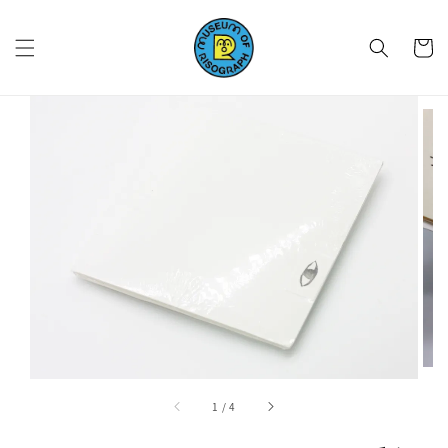
1
/
4