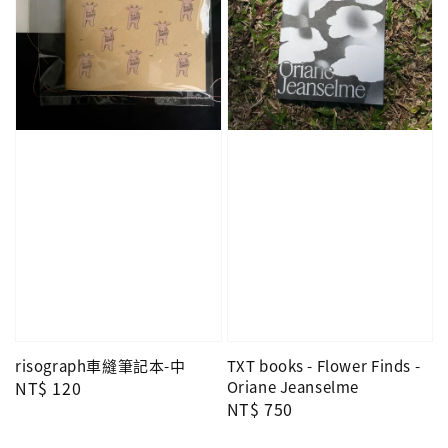
risograph車縫筆記本-中
TXT books - Flower Finds -
Regular
NT$ 120
Oriane Jeanselme
Regular
NT$ 750
price
price