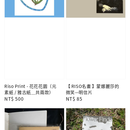
Riso Print - 花花花園（元
【 RISO名畫 】蒙娜麗莎的
素紙 / 雅古紙＿共兩款）
微笑—明信片
Regular
NT$ 500
Regular
NT$ 85
price
price