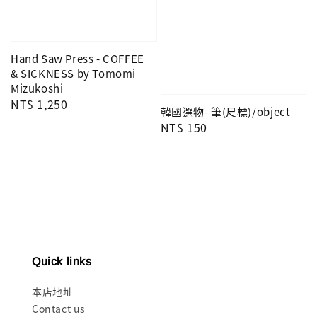
Hand Saw Press - COFFEE
& SICKNESS by Tomomi
Mizukoshi
Regular
NT$ 1,250
韓國選物- 筆(尺標)/object
price
Regular
NT$ 150
price
Quick links
本店地址
Contact us