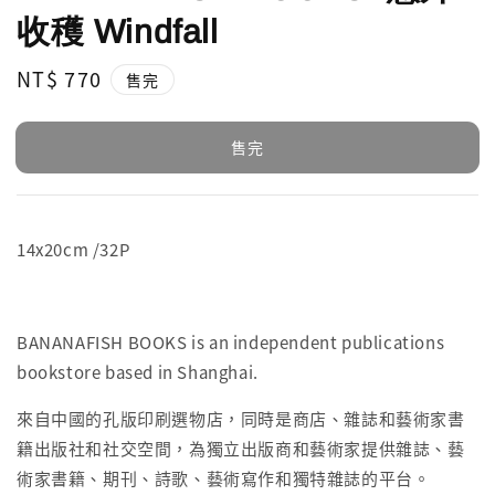
收穫 Windfall
Regular
NT$ 770
售完
price
售完
14x20cm /32P
BANANAFISH BOOKS is an independent publications
bookstore based in Shanghai.
來自中國的孔版印刷選物店，同時是商店、雜誌和藝術家書
籍出版社和社交空間，為獨立出版商和藝術家提供雜誌、藝
術家書籍、期刊、詩歌、藝術寫作和獨特雜誌的平台。