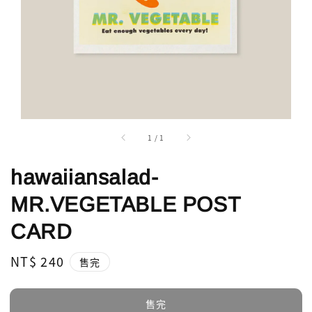
1
/
1
hawaiiansalad-
MR.VEGETABLE POST
CARD
Regular
NT$ 240
售完
price
售完