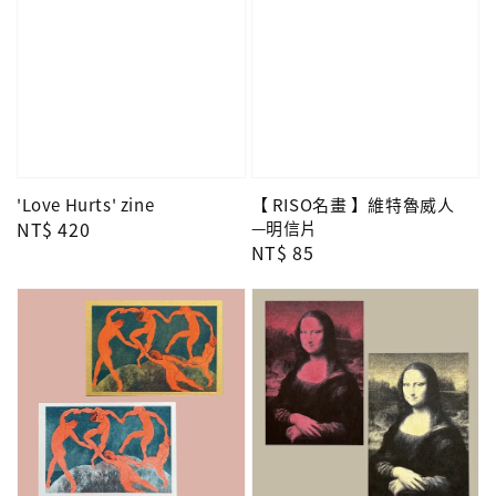
'Love Hurts' zine
【 RISO名畫 】維特魯威人
Regular
NT$ 420
—明信片
Regular
NT$ 85
price
price