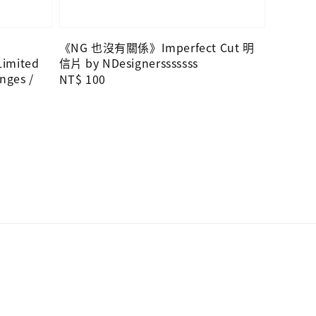
《NG 也沒有關係》Imperfect Cut 明
imited
信片 by NDesignersssssss
nges /
Regular
NT$ 100
price