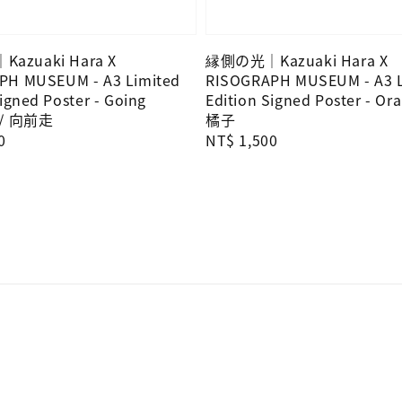
azuaki Hara X
縁側の光｜Kazuaki Hara X
PH MUSEUM - A3 Limited
RISOGRAPH MUSEUM - A3 L
igned Poster - Going
Edition Signed Poster - Ora
 / 向前走
橘子
0
Regular
NT$ 1,500
price