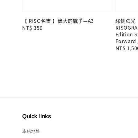
【 RISO名畫 】偉大的戰爭—A3
縁側の光｜K
RISOGRA
Regular
NT$ 350
Edition S
price
Forward
Regular
NT$ 1,50
price
Quick links
本店地址