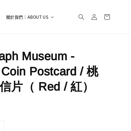
關於我們｜ABOUT US
raph Museum -
Coin Postcard / 桃
片（ Red / 紅）