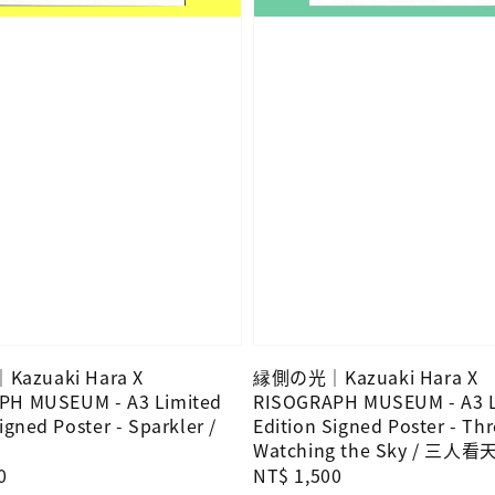
azuaki Hara X
縁側の光｜Kazuaki Hara X
PH MUSEUM - A3 Limited
RISOGRAPH MUSEUM - A3 L
igned Poster - Sparkler /
Edition Signed Poster - Th
Watching the Sky / 三人看
0
Regular
NT$ 1,500