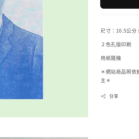
尺寸：10.5公分 
２色孔版印刷
用紙隨機
＊網站商品照依
主＊
分享