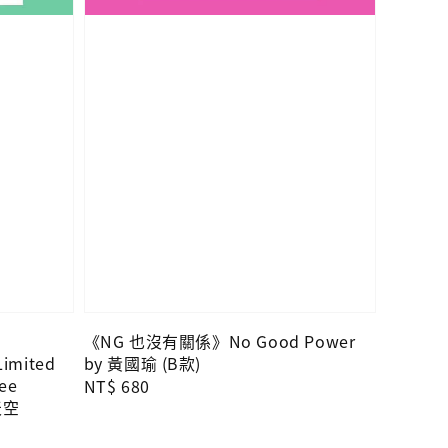
《NG 也沒有關係》No Good Power
imited
by 黃國瑜 (B款)
ree
Regular
NT$ 680
天空
price