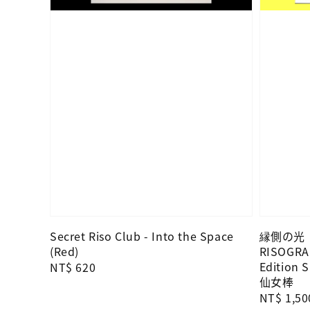
Secret Riso Club - Into the Space
縁側の光｜K
(Red)
RISOGRA
Edition S
Regular
NT$ 620
仙女棒
price
Regular
NT$ 1,50