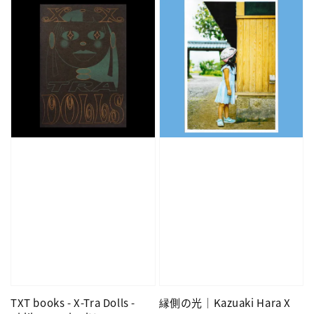
TXT books - X-Tra Dolls -
縁側の光｜Kazuaki Hara X