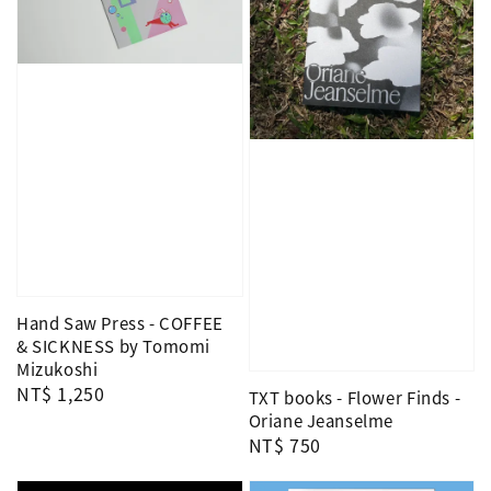
Hand Saw Press - COFFEE
& SICKNESS by Tomomi
Mizukoshi
Regular
NT$ 1,250
TXT books - Flower Finds -
price
Oriane Jeanselme
Regular
NT$ 750
price