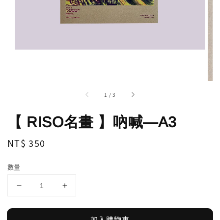
1
/
3
【 RISO名畫 】吶喊—A3
Regular
NT$ 350
price
數量
加入購物車