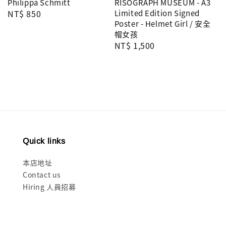
Philippa Schmitt
RISOGRAPH MUSEUM - A3
Regular
NT$ 850
Limited Edition Signed
Poster - Helmet Girl / 安全
price
帽女孩
Regular
NT$ 1,500
price
Quick links
本店地址
Contact us
Hiring 人員招募