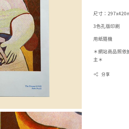
尺寸：297x420
3色孔版印刷
用紙隨機
＊網站商品照依
主＊
分享