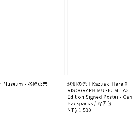
ph Museum - 各國郵票
縁側の光｜Kazuaki Hara X
RISOGRAPH MUSEUM - A3 L
Edition Signed Poster - Car
Backpacks / 背書包
Regular
NT$ 1,500
price