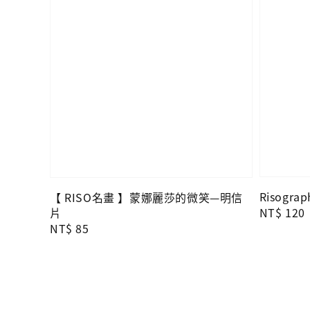
Risogra
【 RISO名畫 】蒙娜麗莎的微笑—明信
片
Regular
NT$ 120
Regular
NT$ 85
price
price