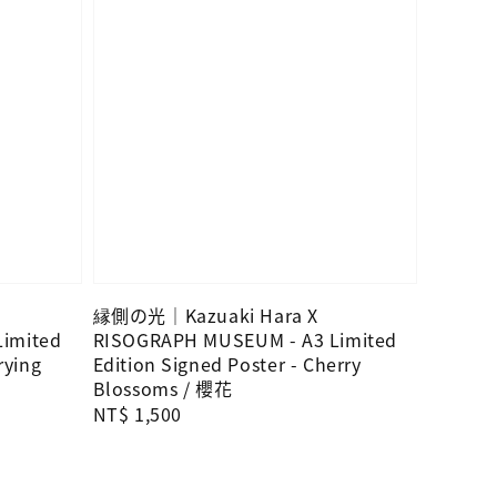
縁側の光｜Kazuaki Hara X
imited
RISOGRAPH MUSEUM - A3 Limited
rying
Edition Signed Poster - Cherry
Blossoms / 櫻花
Regular
NT$ 1,500
price