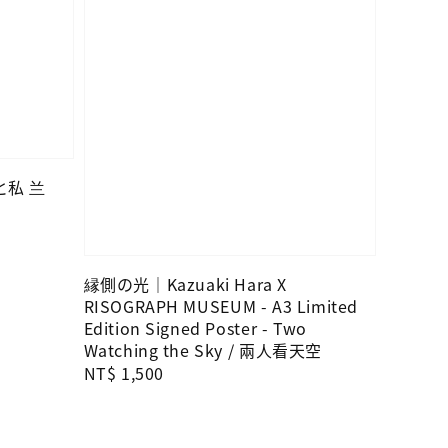
んと私 兰
縁側の光｜Kazuaki Hara X
RISOGRAPH MUSEUM - A3 Limited
Edition Signed Poster - Two
Watching the Sky / 兩人看天空
Regular
NT$ 1,500
price