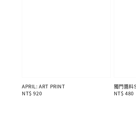
APRIL: ART PRINT
獨門醬料Se
Regular
NT$ 920
Regular
NT$ 480
price
price