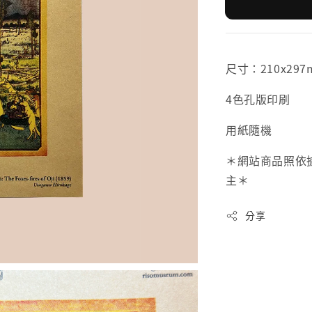
尺寸：210x297
4色孔版印刷
用紙隨機
＊網站商品照依
主＊
分享