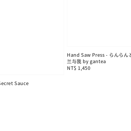
Hand Saw Press - らんら
兰与我 by gantea
Regular
NT$ 1,450
price
cret Sauce