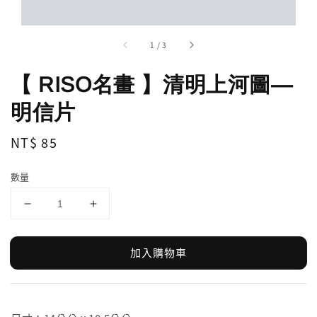
1
/
3
【 RISO名畫 】清明上河圖—
明信片
Regular
NT$ 85
price
數量
加入購物車