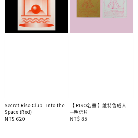
Secret Riso Club - Into the
【 RISO名畫 】維特魯威人
Space (Red)
—明信片
Regular
NT$ 620
Regular
NT$ 85
price
price