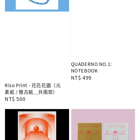
QUADERNO NO.1:
NOTEBOOK
Regular
NT$ 499
price
Riso Print - 花花花園（元
素紙 / 雅古紙＿共兩款）
Regular
NT$ 500
price