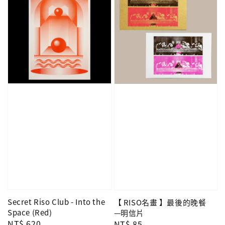
Secret Riso Club - Into the
【 RISO名畫 】最後的晚餐
Space (Red)
—明信片
Regular
NT$ 620
Regular
NT$ 85