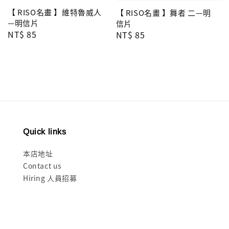
【 RISO名畫 】維特魯威人
【 RISO名畫 】舞者 二—明
—明信片
信片
Regular
NT$ 85
Regular
NT$ 85
price
price
Quick links
本店地址
Contact us
Hiring 人員招募