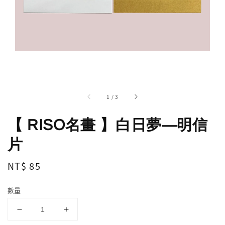
1
/
3
【 RISO名畫 】白日夢—明信
片
Regular
NT$ 85
price
數量