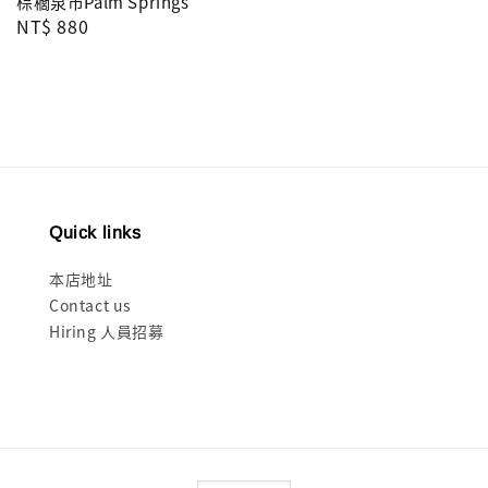
price
棕櫚泉市Palm Springs
Regular
NT$ 880
price
Quick links
本店地址
Contact us
Hiring 人員招募