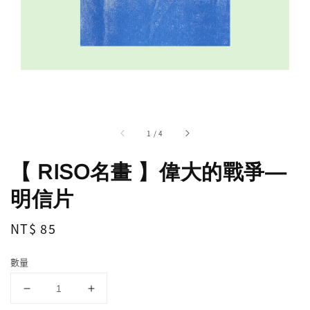
1
/
4
【 RISO名畫 】偉大的戰爭—
明信片
Regular
NT$ 85
price
數量