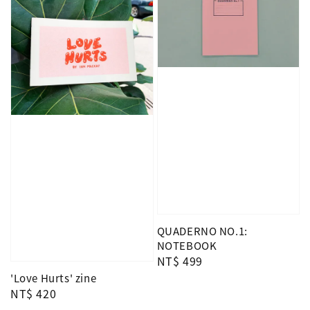
QUADERNO NO.1:
NOTEBOOK
Regular
NT$ 499
price
'Love Hurts' zine
Regular
NT$ 420