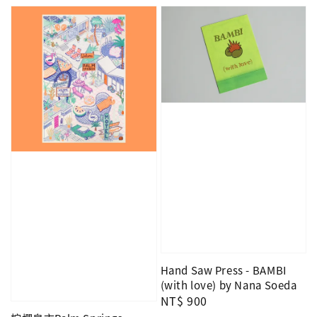
price
Hand Saw Press - BAMBI
(with love) by Nana Soeda
Regular
NT$ 900