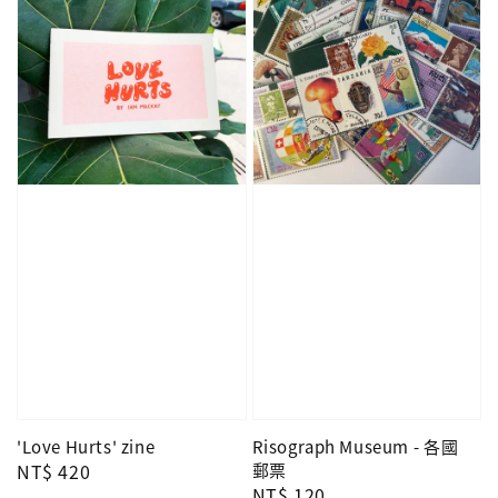
'Love Hurts' zine
Risograph Museum - 各國
Regular
NT$ 420
郵票
Regular
NT$ 120