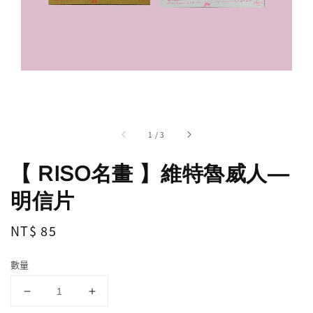
1
/
3
【 RISO名畫 】維特魯威人—
明信片
Regular
NT$ 85
price
數量