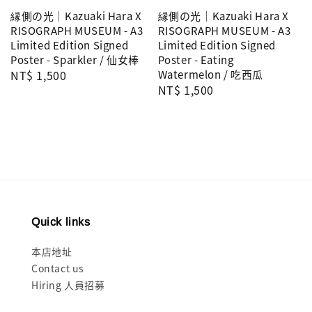
縁側の光｜Kazuaki Hara X
縁側の光｜Kazuaki Hara X
RISOGRAPH MUSEUM - A3
RISOGRAPH MUSEUM - A3
Limited Edition Signed
Limited Edition Signed
Poster - Sparkler / 仙女棒
Poster - Eating
Regular
NT$ 1,500
Watermelon / 吃西瓜
Regular
NT$ 1,500
price
price
Quick links
本店地址
Contact us
Hiring 人員招募