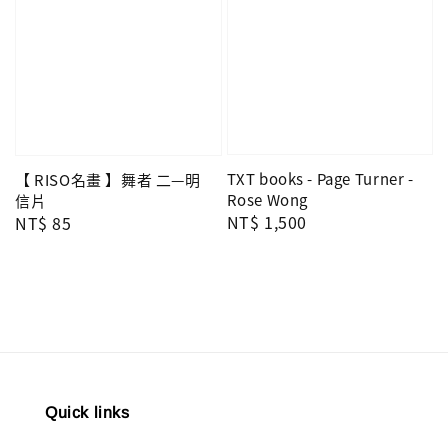
TXT books - Page Turner -
【 RISO名畫 】舞者 二—明
Rose Wong
信片
Regular
NT$ 1,500
Regular
NT$ 85
price
price
Quick links