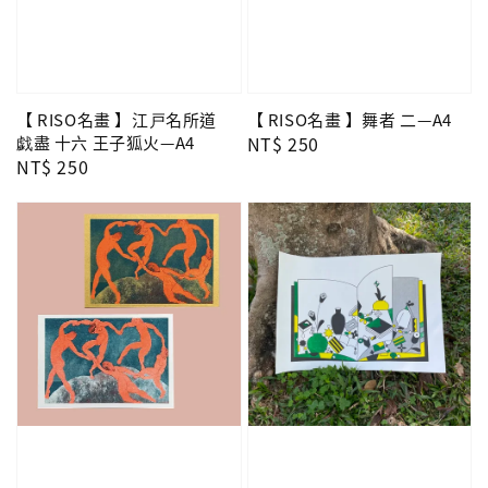
【 RISO名畫 】江戸名所道
【 RISO名畫 】舞者 二—A4
戯盡 十六 王子狐火—A4
Regular
NT$ 250
Regular
NT$ 250
price
price