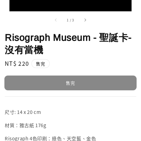
1
/
3
Risograph Museum - 聖誕卡-
沒有當機
Regular
NT$ 220
售完
price
售完
尺寸: 14 x 20 cm
材質：雅古紙 176g
Risograph 4色印刷：綠色、天空藍、金色