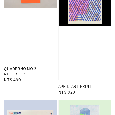
QUADERNO NO.3:
NOTEBOOK
Regular
NT$ 499
price
APRIL: ART PRINT
Regular
NT$ 920
price