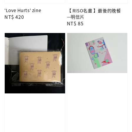
'Love Hurts' zine
【 RISO名畫 】最後的晚餐
Regular
NT$ 420
—明信片
Regular
NT$ 85
price
price