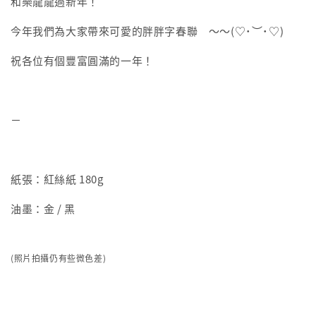
和樂龍龍過新年！
今年我們為大家帶來可愛的胖胖字春聯 ～～(♡˙︶˙♡)
祝各位有個豐富圓滿的一年！
－
紙張：紅絲紙 180g
油墨：金 / 黑
(照片拍攝仍有些微色差)