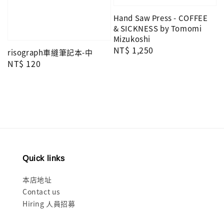
Hand Saw Press - COFFEE
& SICKNESS by Tomomi
Mizukoshi
Regular
NT$ 1,250
risograph車縫筆記本-中
price
Regular
NT$ 120
price
Quick links
本店地址
Contact us
Hiring 人員招募