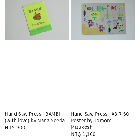
Hand Saw Press - BAMBI
Hand Saw Press - A3 RISO
(with love) by Nana Soeda
Poster by Tomomi
Regular
NT$ 900
Mizukoshi
Regular
NT$ 1,100
price