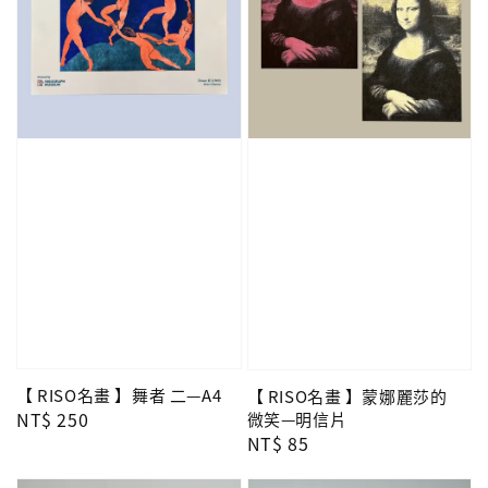
【 RISO名畫 】舞者 二—A4
【 RISO名畫 】蒙娜麗莎的
Regular
NT$ 250
微笑—明信片
Regular
NT$ 85
price
price