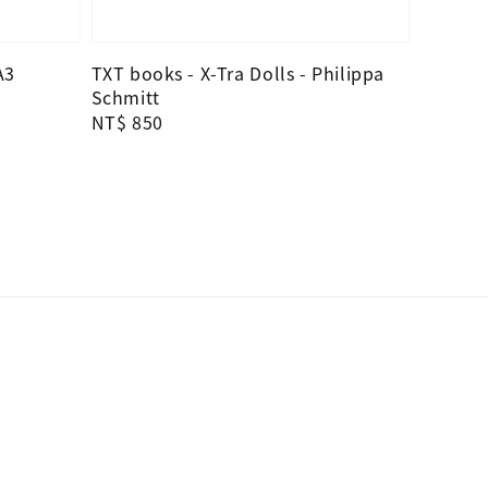
A3
TXT books - X-Tra Dolls - Philippa
Schmitt
Regular
NT$ 850
price