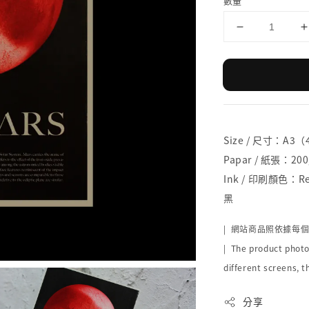
數量
Size / 尺寸：A3
Papar / 紙張：200g
Ink / 印刷顏色：Red
黑
|
網站商品照依據每
| The product photo
different screens, t
分享