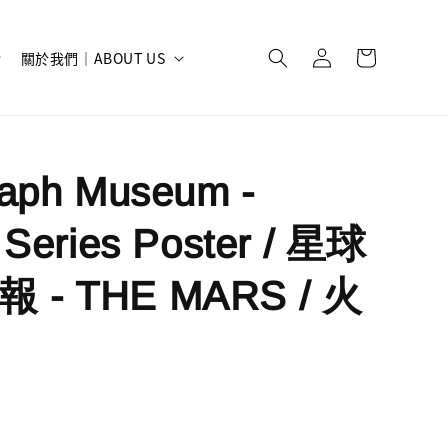
關於我們｜ABOUT US
raph Museum -
 Series Poster / 星球
 - THE MARS / 火