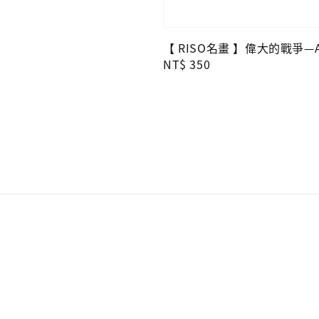
【 RISO名畫 】偉大的戰爭—
Regular
NT$ 350
price