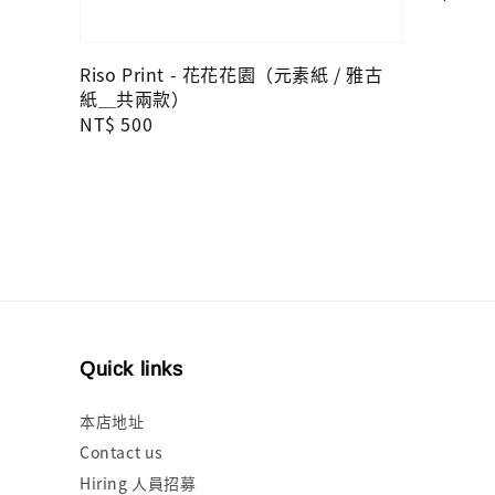
price
Riso Print - 花花花園（元素紙 / 雅古
紙＿共兩款）
Regular
NT$ 500
price
Quick links
本店地址
Contact us
Hiring 人員招募