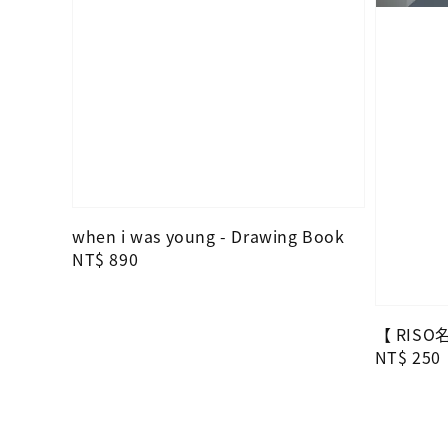
when i was young - Drawing Book
Regular
NT$ 890
price
【 RIS
Regular
NT$ 250
price