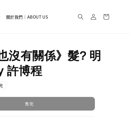
關於我們｜ABOUT US
 也沒有關係》髮? 明
y 許博程
完
售完
》