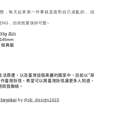
態，每天起來第一件事就是面對自己凌亂的....頭
是NG，但依然要保持可愛~
3g 高白
x145mm
、經典藍
生活周遭，以及臺灣這個美麗的國家中，目前以"屎
創作臺灣妖怪，希望可以將臺灣妖怪讓更多人知道，
時與我聯絡。
twyokai
 by 
@sb_design2020