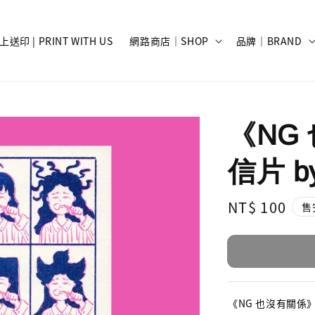
上送印 | PRINT WITH US
網路商店｜SHOP
品牌｜BRAND
《NG
信片 b
Regular
NT$ 100
售
price
《NG 也沒有關係