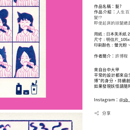
作品名稱：髮?
作品介紹：
人生百
髮!?
即使起床的頭髮總
用紙：日本美禾紙 23
尺寸：明信片_
105
印刷顏色：
螢光粉
作者簡介：
許博程
來自台中大甲
平常的設計都來自
博"的身分，持續
如果發現妖怪請隨
Instagram：
@sb_
分享