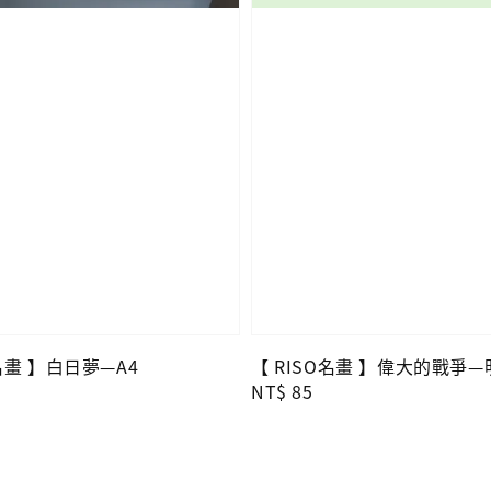
O名畫 】白日夢—A4
【 RISO名畫 】偉大的戰爭
Regular
NT$ 85
price