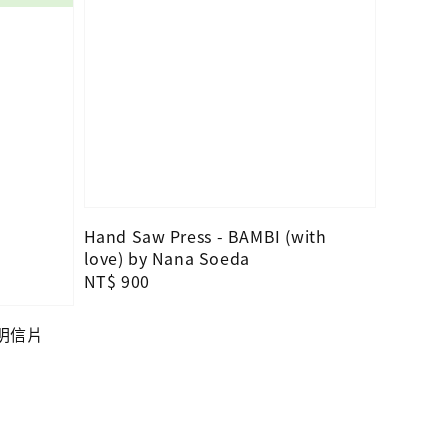
Hand Saw Press - BAMBI (with
love) by Nana Soeda
Regular
NT$ 900
price
—明信片