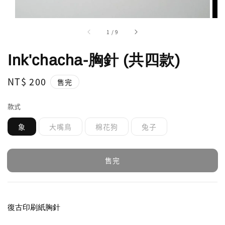
1
/
9
Ink'chacha-胸針 (共四款)
Regular
NT$ 200
售完
price
款式
象
大嘴鳥
棉花狗
兔子
售完
復古印刷紙胸針