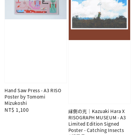
Hand Saw Press - A3 RISO
Poster by Tomomi
Mizukoshi
Regular
NT$ 1,100
縁側の光｜Kazuaki Hara X
price
RISOGRAPH MUSEUM - A3
Limited Edition Signed
Poster - Catching Insects