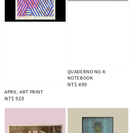
QUADERNO NO.4:
NOTEBOOK
Regular
NT$ 499
price
APRIL: ART PRINT
Regular
NT$ 920
price