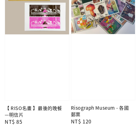
Risograph Museum - 各國
【 RISO名畫 】最後的晚餐
郵票
—明信片
Regular
NT$ 120
Regular
NT$ 85
price
price