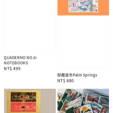
QUADERNO NO.6:
NOTEBOOKS
Regular
NT$ 499
price
棕櫚泉市Palm Springs
Regular
NT$ 880
price