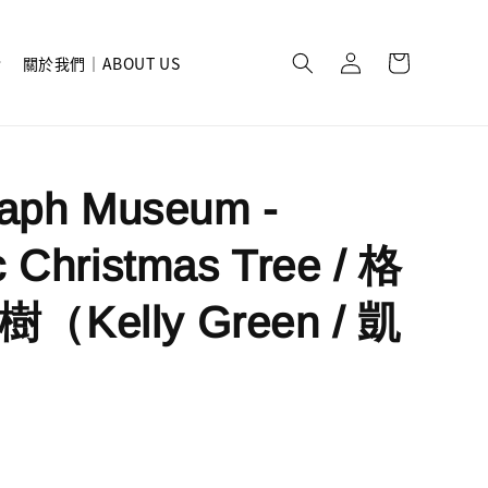
關於我們｜ABOUT US
raph Museum -
 Christmas Tree / 格
Kelly Green / 凱