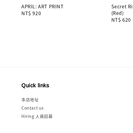
APRIL: ART PRINT
Secret Ri
(Red)
Regular
NT$ 920
Regular
NT$ 620
price
price
Quick links
本店地址
Contact us
Hiring 人員招募