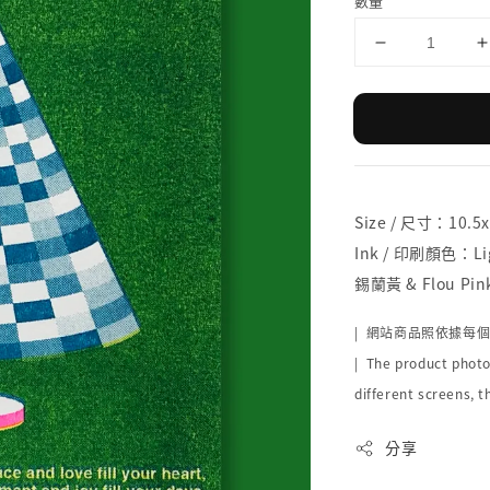
數量
Size / 尺寸：10.5
Ink / 印刷顏色：Lig
錫蘭黃 & Flou Pi
| 網站商品照依據每
| The product photo
different screens, t
分享