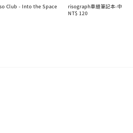
so Club - Into the Space
risograph車縫筆記本-中
Regular
NT$ 120
price