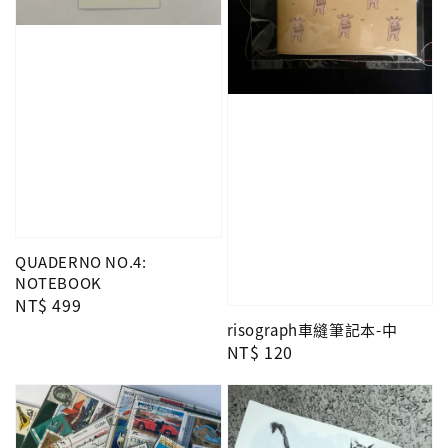
QUADERNO NO.4:
NOTEBOOK
Regular
NT$ 499
price
risograph車縫筆記本-中
Regular
NT$ 120
price