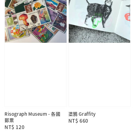
Risograph Museum - 各國
塗鴉 Graffity
郵票
Regular
NT$ 660
Regular
NT$ 120
price
price