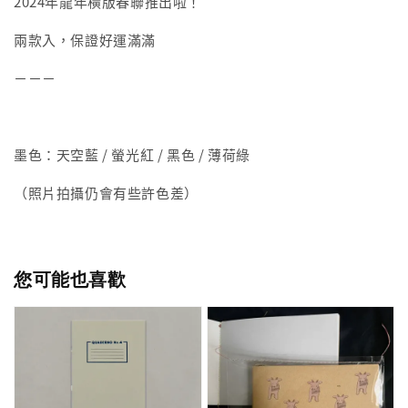
2024年龍年橫版春聯推出啦！
兩款入，保證好運滿滿
－－－
墨色：天空藍 / 螢光紅 / 黑色 / 薄荷綠
（照片拍攝仍會有些許色差）
您可能也喜歡