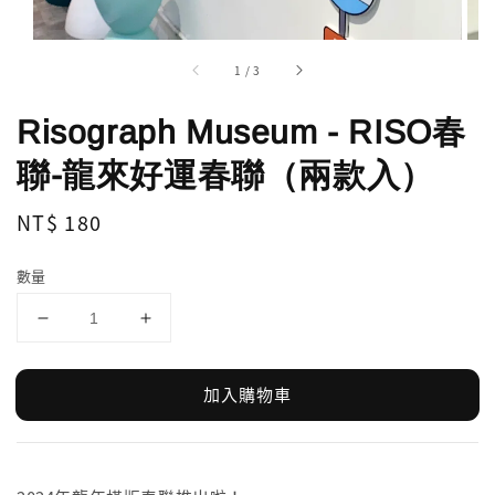
1
/
3
Risograph Museum - RISO春
聯-龍來好運春聯（兩款入）
Regular
NT$ 180
price
數量
加入購物車