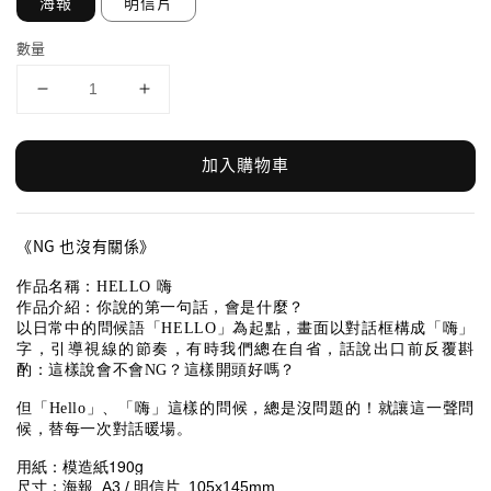
海報
明信片
數量
加入購物車
《NG 也沒有關係》
作品名稱：HELLO 嗨
作品介紹：你說的第一句話，會是什麼？
以日常中的問候語「HELLO」為起點，畫面以對話框構成「嗨」
字，引導視線的節奏，有時我們總在自省，話說出口前反覆斟
酌：這樣說會不會NG？這樣開頭好嗎？
但「Hello」、「嗨」這樣的問候，總是沒問題的！就讓這一聲問
候，替每一次對話暖場。
用紙：模造紙190g
尺寸：
海報_A3 / 明信片_
105x145mm