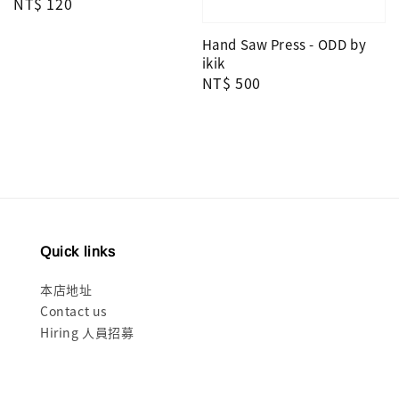
Regular
NT$ 120
price
Hand Saw Press - ODD by
ikik
Regular
NT$ 500
price
Quick links
本店地址
Contact us
Hiring 人員招募