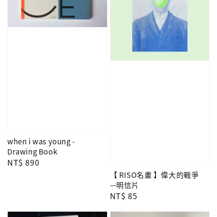
when i was young -
Drawing Book
Regular
NT$ 890
price
【 RISO名畫 】偉大的戰爭
—明信片
Regular
NT$ 85
price