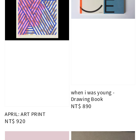
when i was young -
Drawing Book
Regular
NT$ 890
price
APRIL: ART PRINT
Regular
NT$ 920
price