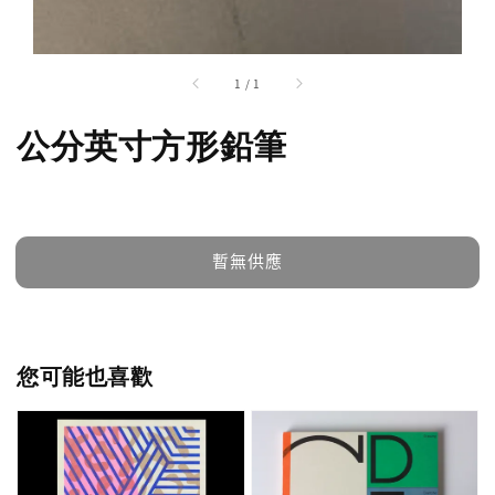
1
/
1
公分英寸方形鉛筆
暫無供應
您可能也喜歡