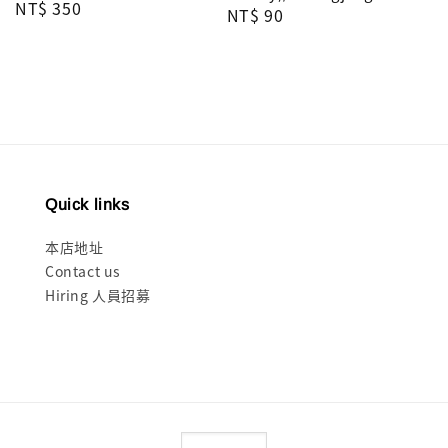
Regular
NT$ 350
Regular
NT$ 90
price
price
Quick links
本店地址
Contact us
Hiring 人員招募