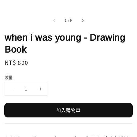
1
/
9
when i was young - Drawing
Book
Regular
NT$ 890
price
數量
加入購物車