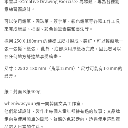
本書以 <Creative Drawing Exercise> 為標題，專為各種創
意練習而設計。
可以使用鉛筆、圓珠筆、簽字筆、彩色鉛筆等各種工作工具
來完成繪畫、插圖、彩色鉛筆素描和書法等。
採用 250 X 180mm 的便攜式尺寸製成、裝訂，可以輕鬆地一
張一張撕下紙張。 此外，底部採用厚紙板完成，因此您可以
在任何地方舒適地享受繪畫。
尺寸：250 X 180 mm（背厚12mm）* 尺寸可能有1-2mm的
誤差。
紙：封面 B紙400g
wheniwasyoun是一間韓國文具工作室，
他們希望設計、製作出每個人童年都擁有過的故事；其品牌
走向為使用簡單的圖形、鮮豔的色彩走向，透過使用這些產
品融入日常的生活。