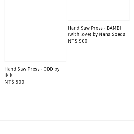
Hand Saw Press - BAMBI
(with love) by Nana Soeda
Regular
NT$ 900
price
Hand Saw Press - ODD by
ikik
Regular
NT$ 500
price