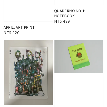
QUADERNO NO.1:
NOTEBOOK
Regular
NT$ 499
price
APRIL: ART PRINT
Regular
NT$ 920
price