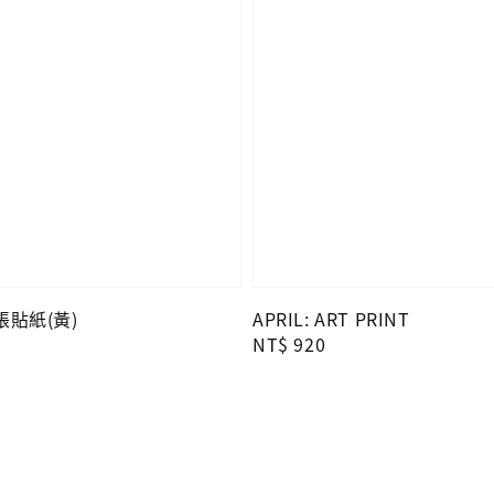
貼紙(黃)
APRIL: ART PRINT
Regular
NT$ 920
price