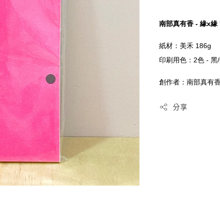
南部真有香 - 緣x緣
紙材：美禾 186
印刷用色：2色 - 黑
創作者：南部真有
分享