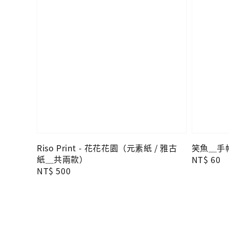
Riso Print - 花花花園（元素紙 / 雅古
笑魚＿手帳
紙＿共兩款）
Regular
NT$ 60
Regular
NT$ 500
price
price