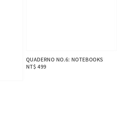
QUADERNO NO.6: NOTEBOOKS
Regular
NT$ 499
price