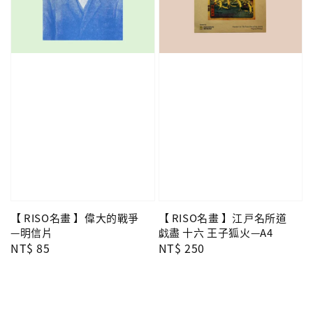
【 RISO名畫 】偉大的戰爭
【 RISO名畫 】江戸名所道
—明信片
戯盡 十六 王子狐火—A4
Regular
NT$ 85
Regular
NT$ 250
price
price