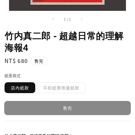
1
/
1
竹内真二郎 - 超越日常的理解
海報4
Regular
NT$ 680
售完
price
紙張款式
店內紙款
平和紙業限量紙款
售完