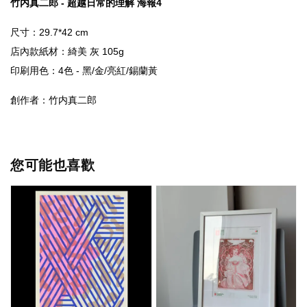
竹内真二郎 - 超越日常的理解 海報4
店內款紙材
：綺美 灰 105
印刷用色：4色 - 黑/金/亮紅/錫蘭黃
創作者：竹内真二郎
您可能也喜歡