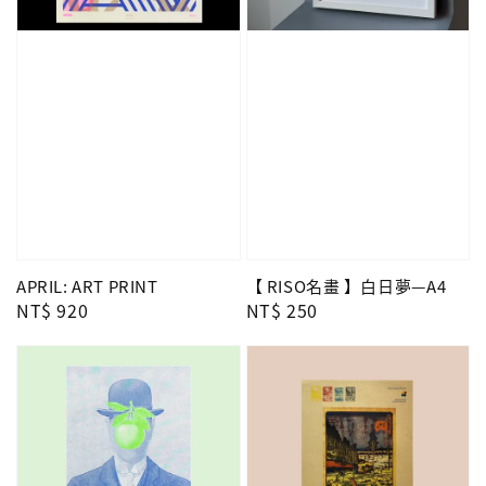
APRIL: ART PRINT
【 RISO名畫 】白日夢—A4
Regular
NT$ 920
Regular
NT$ 250
price
price