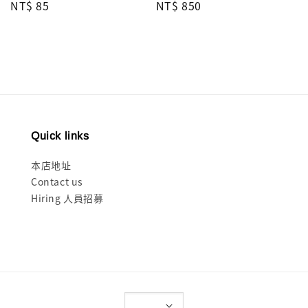
Regular
NT$ 85
Regular
NT$ 850
price
price
Quick links
本店地址
Contact us
Hiring 人員招募