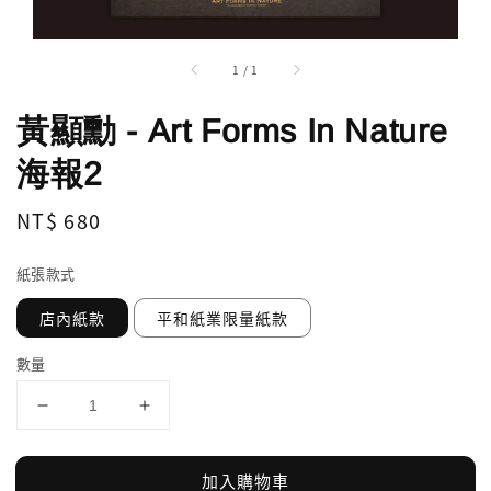
1
/
1
黃顯勳 - Art Forms In Nature
海報2
Regular
NT$ 680
price
紙張款式
店內紙款
平和紙業限量紙款
數量
加入購物車