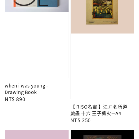
when i was young -
Drawing Book
Regular
NT$ 890
price
【 RISO名畫 】江戸名所道
戯盡 十六 王子狐火—A4
Regular
NT$ 250
price