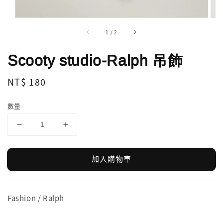
1
/
2
Scooty studio-Ralph 吊飾
Regular
NT$ 180
price
數量
加入購物車
Fashion / Ralph