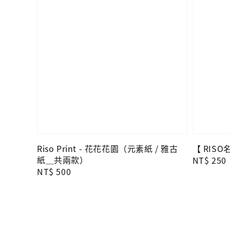
Riso Print - 花花花園（元素紙 / 雅古
【 RIS
紙＿共兩款）
Regular
NT$ 250
Regular
NT$ 500
price
price