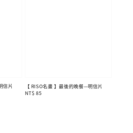
—明信片
【 RISO名畫 】最後的晚餐—明信片
Regular
NT$ 85
price