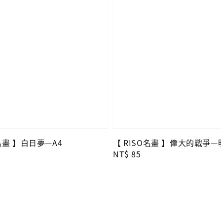
O名畫 】白日夢—A4
【 RISO名畫 】偉大的戰爭
Regular
NT$ 85
price