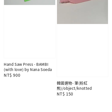
Hand Saw Press - BAMBI
(with love) by Nana Soeda
Regular
NT$ 900
price
韓國選物- 筆(粉紅
熊)/object/knotted
Regular
NT$ 150
price