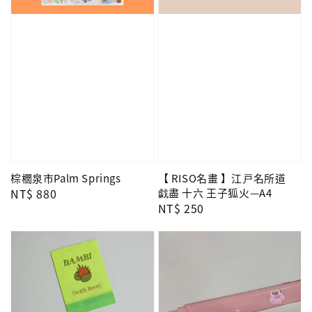
棕櫚泉市Palm Springs
【 RISO名畫 】江戸名所道
Regular
NT$ 880
戯盡 十六 王子狐火—A4
Regular
NT$ 250
price
price