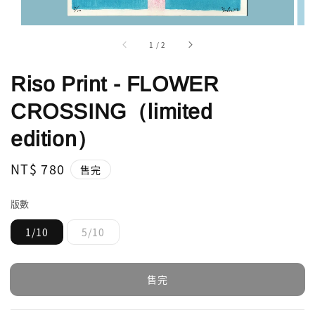
1
/
2
Riso Print - FLOWER
CROSSING（limited
edition）
Regular
NT$ 780
售完
price
版數
1/10
5/10
售完