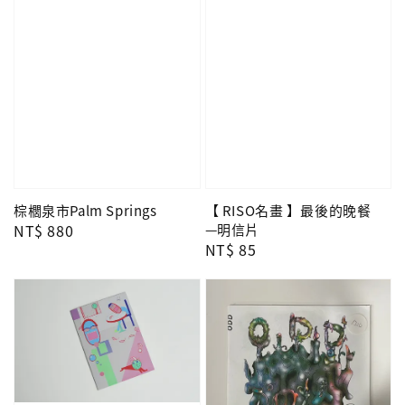
棕櫚泉市Palm Springs
【 RISO名畫 】最後的晚餐
Regular
NT$ 880
—明信片
Regular
NT$ 85
price
price