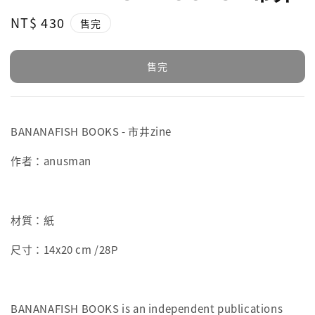
Regular
NT$ 430
售完
price
售完
BANANAFISH BOOKS -
市井zine
作者：
anusman
材質：紙
尺寸：
14x20 cm /28P
BANANAFISH BOOKS is an independent publications