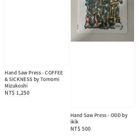
Hand Saw Press - COFFEE
& SICKNESS by Tomomi
Mizukoshi
Regular
NT$ 1,250
price
Hand Saw Press - ODD by
ikik
Regular
NT$ 500
price