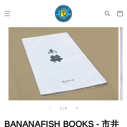
1
/
4
BANANAFISH BOOKS - 市井