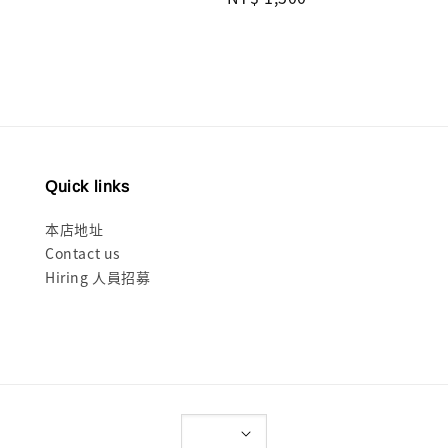
price
price
Quick links
本店地址
Contact us
Hiring 人員招募