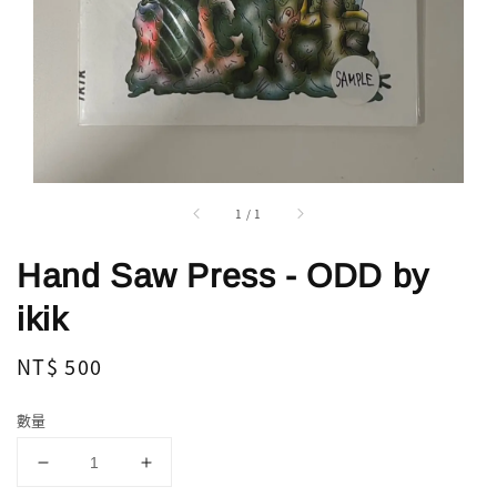
1
/
1
Hand Saw Press - ODD by
ikik
Regular
NT$ 500
price
數量