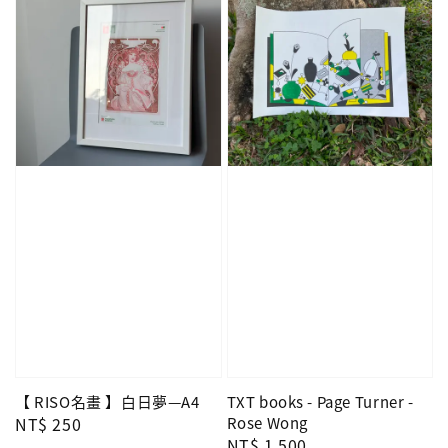
【 RISO名畫 】白日夢—A4
TXT books - Page Turner -
Regular
NT$ 250
Rose Wong
Regular
NT$ 1,500