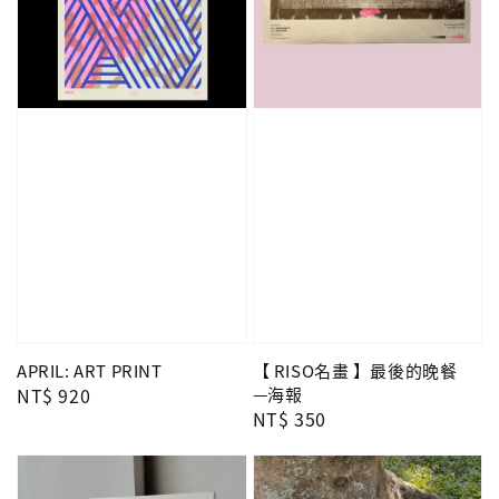
APRIL: ART PRINT
【 RISO名畫 】最後的晚餐
Regular
NT$ 920
—海報
Regular
NT$ 350
price
price