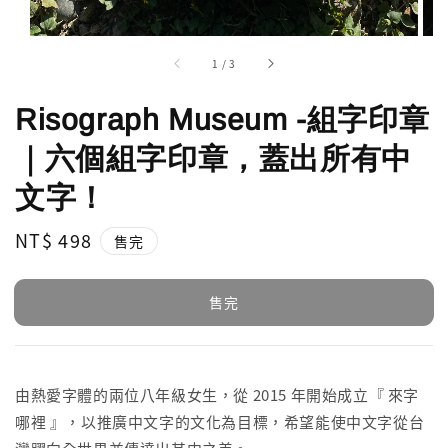
1
/
3
Risograph Museum -組字印章
｜六個組字印章，蓋出所有中
文字！
Regular
NT$ 498
售完
price
售完
由熱愛字體的兩位八年級女生，從 2015 年開始成立『 來字
哪裡 』，以推廣中文字的文化為目標，希望能使中文字從台