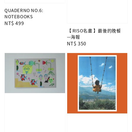
QUADERNO NO.6:
NOTEBOOKS
Regular
NT$ 499
price
【 RISO名畫 】最後的晚餐
—海報
Regular
NT$ 350
price