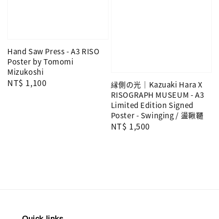
Hand Saw Press - A3 RISO
Poster by Tomomi
Mizukoshi
Regular
NT$ 1,100
縁側の光｜Kazuaki Hara X
price
RISOGRAPH MUSEUM - A3
Limited Edition Signed
Poster - Swinging / 盪鞦韆
Regular
NT$ 1,500
price
Quick links