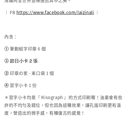
灣躍向全世界並傳達出其中之美。
｜ FB
https://www.facebook.com/laizinali
｜
內含：
①
筆劃組字印章 6 個
節日小卡 2 張
②
③
印章の家 - 束口袋 1 個
④
習字小卡 1 份
＊習字小卡均是『 Risograph 』的方式印刷喔！油墨會有些
許的不均勻及錯位，但也因為這種效果，讓孔版印刷更有溫
度，營造出的微手感，有種復古的感覺！