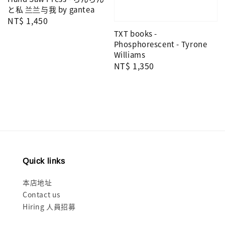
と私 兰兰与我 by gantea
Regular
NT$ 1,450
price
TXT books -
Phosphorescent - Tyrone
Williams
Regular
NT$ 1,350
price
Quick links
本店地址
Contact us
Hiring 人員招募