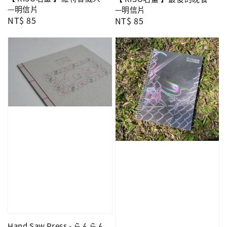
—明信片
—明信片
Regular
NT$ 85
Regular
NT$ 85
price
price
Hand Saw Press - らんらん