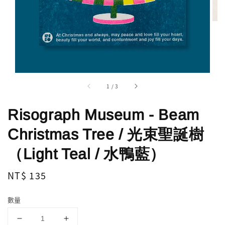
1
/
3
Risograph Museum - Beam
Christmas Tree / 光束聖誕樹
（Light Teal / 水鴨藍）
Regular
NT$ 135
price
數量