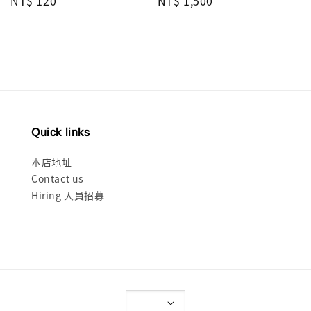
Regular
NT$ 120
Regular
NT$ 1,500
price
price
Quick links
本店地址
Contact us
Hiring 人員招募