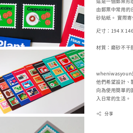
這是一個郵票形
由郵票中常用的
砂貼紙。 實際
尺寸：194 X 1
材質：磨砂不干
wheniwasy
他們希望設計、
向為使用簡單的
入日常的生活。
分享