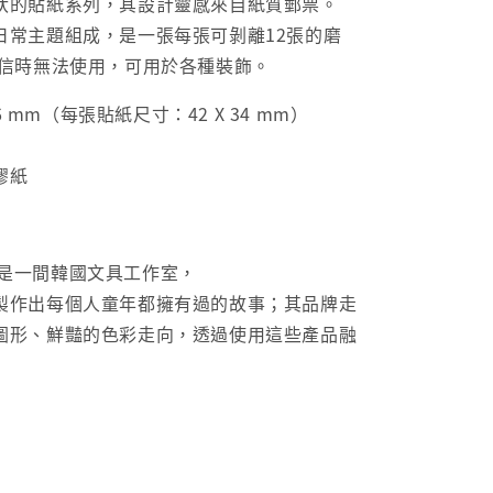
狀的貼紙系列，其設計靈感來自紙質郵票。
日常主題組成，是一張每張可剝離12張的磨
寄信時無法使用，可用於各種裝飾。
46 mm（每張貼紙尺寸：42 X 34 mm）
膠紙
oun是一間韓國文具工作室，
製作出每個人童年都擁有過的故事；其品牌走
圖形、鮮豔的色彩走向，透過使用這些產品融