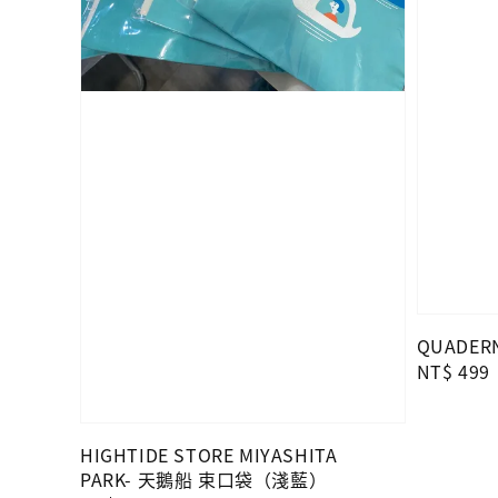
QUADERN
Regular
NT$ 499
price
HIGHTIDE STORE MIYASHITA
PARK- 天鵝船 束口袋（淺藍）