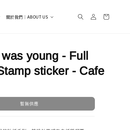
關於我們｜ABOUT US
 was young - Full
Stamp sticker - Cafe
暫無供應