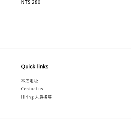
Regular
NT$ 280
price
Quick links
本店地址
Contact us
Hiring 人員招募