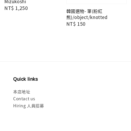
Mizukoshi
Regular
NT$ 1,250
韓國選物- 筆(粉紅
price
熊)/object/knotted
Regular
NT$ 150
price
Quick links
本店地址
Contact us
Hiring 人員招募