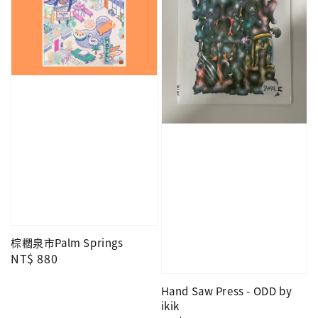
棕櫚泉市Palm Springs
Regular
NT$ 880
price
Hand Saw Press - ODD by
ikik