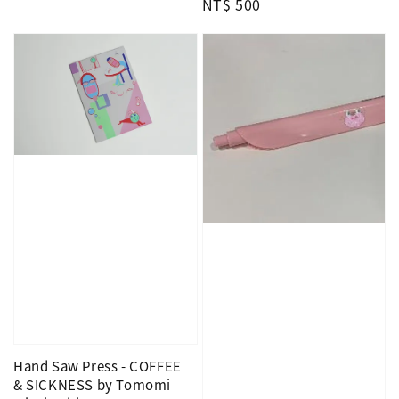
Regular
NT$ 500
price
Hand Saw Press - COFFEE
& SICKNESS by Tomomi