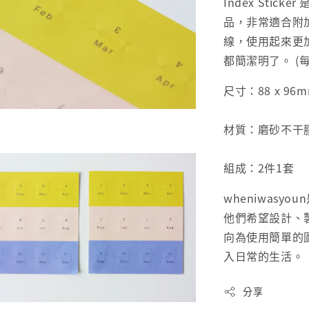
Index Sti
品，非常適合附
線，使用起來更
都簡潔明了。 (每
尺寸：88 x 9
材質：磨砂不干
組成：2件1套
wheniwasy
他們希望設計、
向為使用簡單的
入日常的生活。
分享