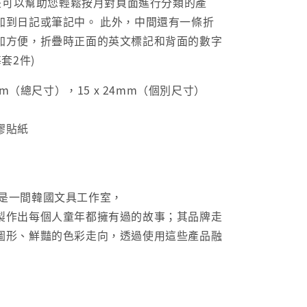
cker 是可以幫助您輕鬆按月對頁面進行分類的產
加到日記或筆記中。 此外，中間還有一條折
加方便，折疊時正面的英文標記和背面的數字
套2件)
6mm（總尺寸），15 x 24mm（個別尺寸）
膠貼紙
oun是一間韓國文具工作室，
製作出每個人童年都擁有過的故事；其品牌走
圖形、鮮豔的色彩走向，透過使用這些產品融