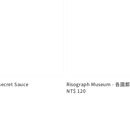
cret Sauce
Risograph Museum - 各國
Regular
NT$ 120
price