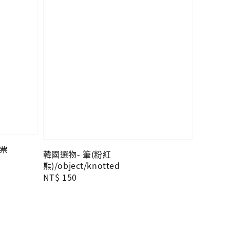
郵票
韓國選物- 筆(粉紅
熊)/object/knotted
Regular
NT$ 150
price