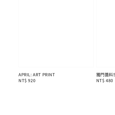
APRIL: ART PRINT
獨門醬料Se
Regular
NT$ 920
Regular
NT$ 480
price
price