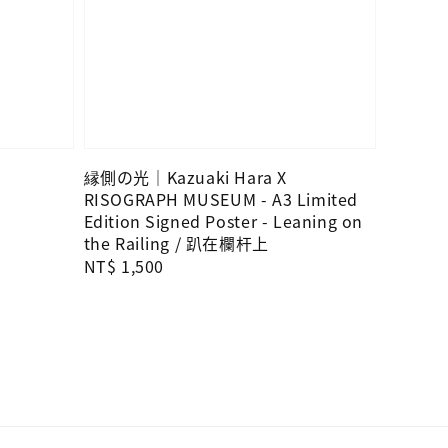
縁側の光｜Kazuaki Hara X
RISOGRAPH MUSEUM - A3 Limited
Edition Signed Poster - Leaning on
the Railing / 趴在欄杆上
Regular
NT$ 1,500
price