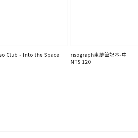
so Club - Into the Space
risograph車縫筆記本-中
Regular
NT$ 120
price