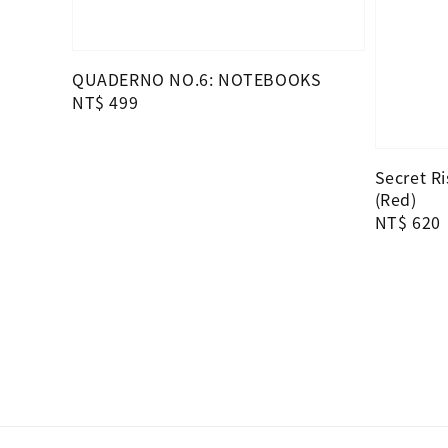
QUADERNO NO.6: NOTEBOOKS
Regular
NT$ 499
price
Secret Ri
(Red)
Regular
NT$ 620
price