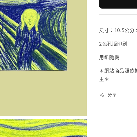
尺寸：10.5公分 
2色孔版印刷
用紙隨機
＊網站商品照依
主＊
分享