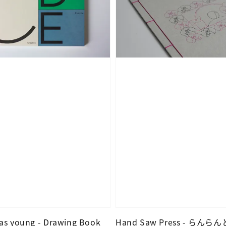
as young - Drawing Book
Hand Saw Press - らんら