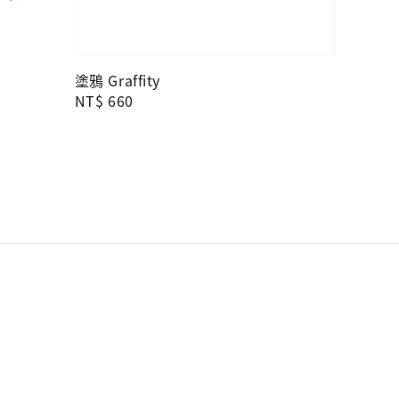
塗鴉 Graffity
Regular
NT$ 660
price