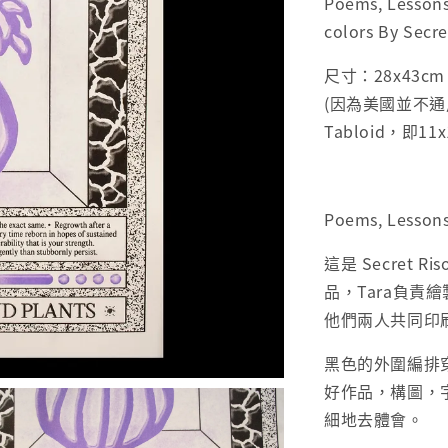
Poems, Lessons
colors By Secre
尺寸：28x43cm /
(因為美國並不通用
Tabloid，即11
Poems, Lessons
這是 Secret Ri
品，Tara負責
他們兩人共同印刷，
黑色的外圍編排
好作品，構圖，
細地去體會。