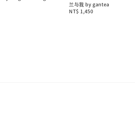
兰与我 by gantea
Regular
NT$ 1,450
price