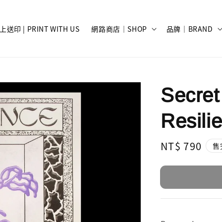
上送印 | PRINT WITH US
網路商店｜SHOP
品牌｜BRAND
Secret
Resili
Regular
NT$ 790
售
price