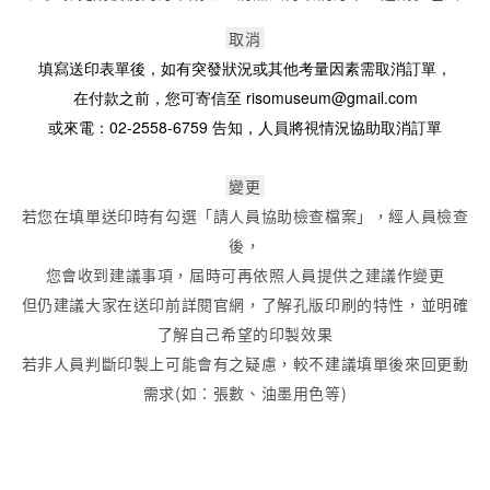
取消
填寫送印表單後，如有突發狀況或其他考量因素需取消訂單，
在付款之前，
您可寄信至 risomuseum@gmail.com
或來電：02-2558-6759 告知，人員將視情況協助取消訂單
變更
若您在填單送印時有勾選「請人員協助檢查檔案」，經人員檢查
後，
您會收到建議事項，屆時可再依照人員提供之建議作變更
但仍建議大家在送印前詳閱官網，了解孔版印刷的特性，並明確
了解自己希望的印製效果
若非人員判斷印製上可能會有之疑慮，較不建議填單後來回更動
需求(如：張數、油墨用色等)