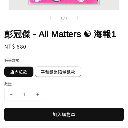
1
/
1
彭冠傑 - All Matters ☯ 海報1
Regular
NT$ 680
price
紙張款式
店內紙款
平和紙業限量紙款
數量
加入購物車