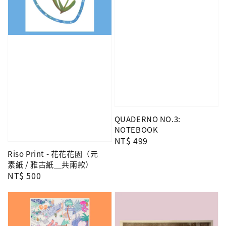
QUADERNO NO.3:
NOTEBOOK
Regular
NT$ 499
price
Riso Print - 花花花園（元
素紙 / 雅古紙＿共兩款）
Regular
NT$ 500
price