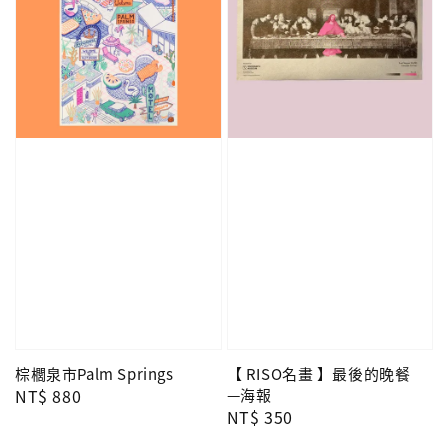
棕櫚泉市Palm Springs
【 RISO名畫 】最後的晚餐
Regular
NT$ 880
—海報
Regular
NT$ 350
price
price