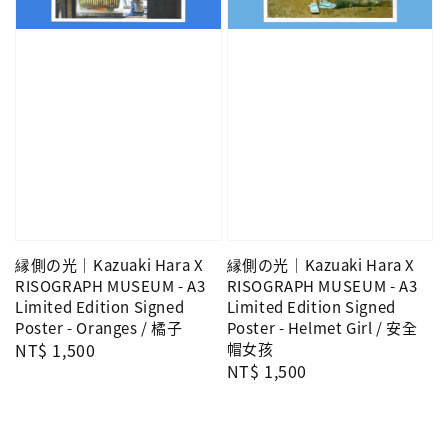
縁側の光｜Kazuaki Hara X
縁側の光｜Kazuaki Hara X
RISOGRAPH MUSEUM - A3
RISOGRAPH MUSEUM - A3
Limited Edition Signed
Limited Edition Signed
Poster - Oranges / 橘子
Poster - Helmet Girl / 安全
Regular
NT$ 1,500
帽女孩
Regular
NT$ 1,500
price
price