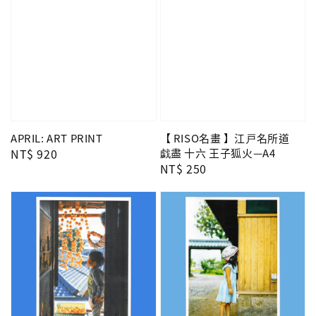
APRIL: ART PRINT
【 RISO名畫 】江戸名所道
Regular
NT$ 920
戯盡 十六 王子狐火—A4
Regular
NT$ 250
price
price