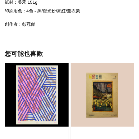
紙材：美禾 151
印刷用色：4色 - 黑/螢光粉/亮紅/薰衣紫
創作者：彭冠傑
您可能也喜歡