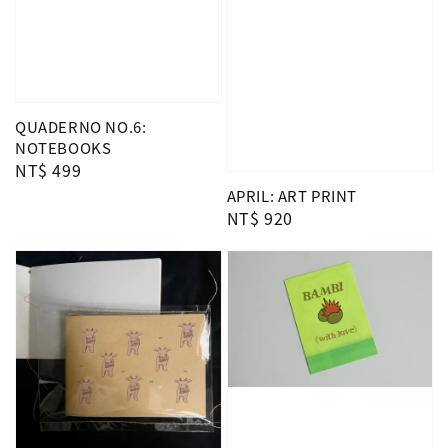
QUADERNO NO.6:
NOTEBOOKS
Regular
NT$ 499
price
APRIL: ART PRINT
Regular
NT$ 920
price