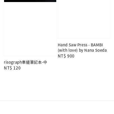
Hand Saw Press - BAMBI
(with love) by Nana Soeda
Regular
NT$ 900
price
risograph車縫筆記本-中
Regular
NT$ 120
price