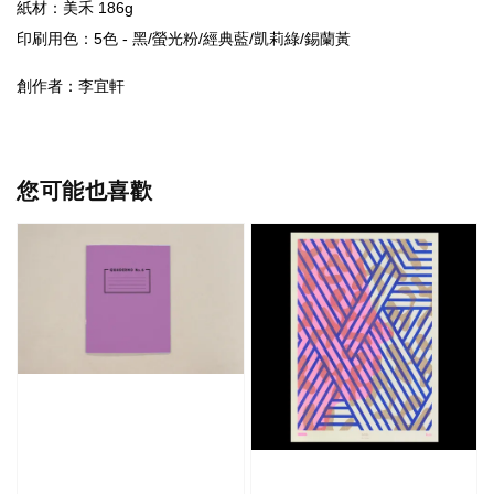
紙材：美禾 186
印刷用色：5色 - 黑/螢光粉/經典藍/凱莉綠/錫蘭黃
創作者：李宜軒
您可能也喜歡