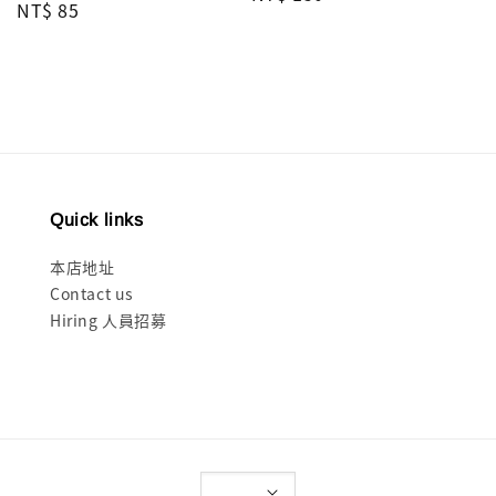
Regular
NT$ 85
price
price
Quick links
本店地址
Contact us
Hiring 人員招募