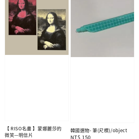
【 RISO名畫 】蒙娜麗莎的
韓國選物- 筆(尺標)/object
微笑—明信片
Regular
NT$ 150