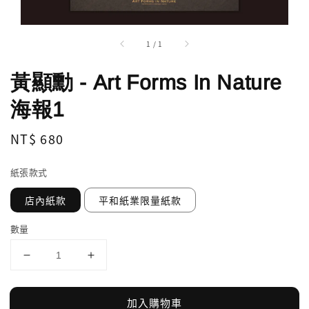
1
/
1
黃顯勳 - Art Forms In Nature
海報1
Regular
NT$ 680
price
紙張款式
店內紙款
平和紙業限量紙款
數量
加入購物車