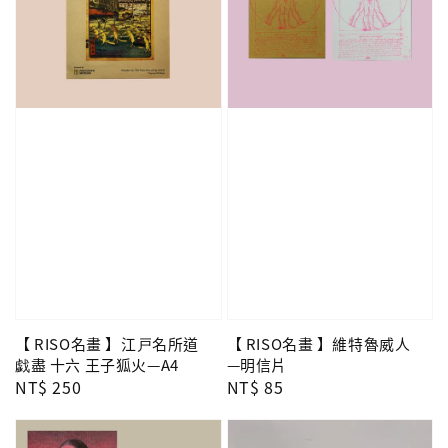
【 RISO名畫 】江戸名所道
【 RISO名畫 】維特魯威人
戯盡 十六 王子狐火—A4
—明信片
Regular
NT$ 250
Regular
NT$ 85
price
price