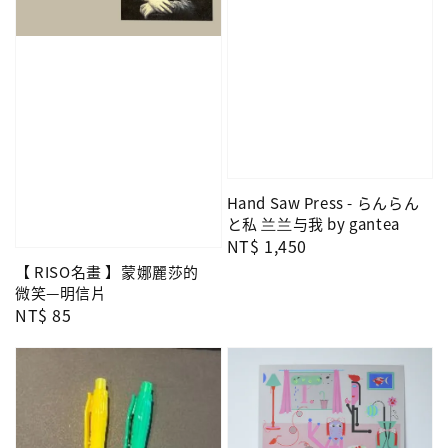
Hand Saw Press - らんらん
と私 兰兰与我 by gantea
Regular
NT$ 1,450
price
【 RISO名畫 】蒙娜麗莎的
微笑—明信片
Regular
NT$ 85
price