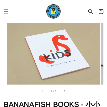
1
/
5
BANANAFISH BOOKS - 小小