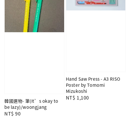
Hand Saw Press - A3 RISO
Poster by Tomomi
Mizukoshi
Regular
NT$ 1,100
韓國選物- 筆(It’s okay to
price
be lazy)/woongjang
Regular
NT$ 90
price