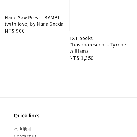
Hand Saw Press - BAMBI
(with love) by Nana Soeda
Regular
NT$ 900
price
TXT books -
Phosphorescent - Tyrone
Williams
Regular
NT$ 1,350
price
Quick links
本店地址
Contact us