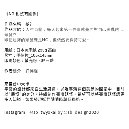
《NG 也沒有關係》
作品名稱：髮?
作品介紹：
人生百態，每天起來第一件事就是面對自己凌亂的....
頭髮!?
即使起床的頭髮總是NG，但依然要保持可愛~
用紙：日本美禾紙 233g 高白
尺寸：明信片_
105x145mm
印刷顏色：
螢光粉、經典藍
作者簡介：
許博程
來自台中大甲
平常的設計都來自生活周遭，以及臺灣這個美麗的國家中，目前
以"屎博"的身分，持續創作臺灣妖怪，希望可以將臺灣妖怪讓更
多人知道，如果發現妖怪請隨時與我聯絡。
Instagram：
@sb_twyokai
 by 
@sb_design2020